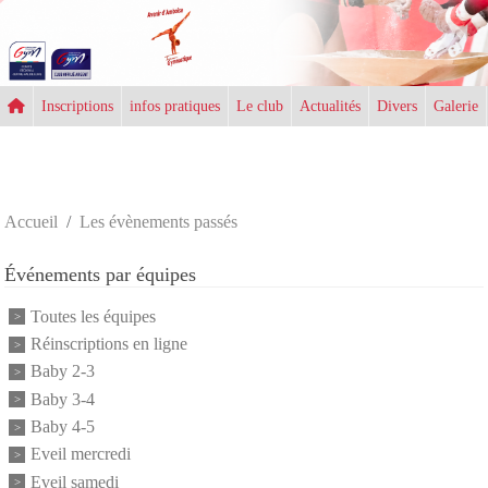
Panneau de gestion des cookies
Inscriptions
infos pratiques
Le club
Actualités
Divers
Galerie
Accueil
Les évènements passés
Événements par équipes
Toutes les équipes
Réinscriptions en ligne
Baby 2-3
Baby 3-4
Baby 4-5
Eveil mercredi
Eveil samedi