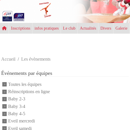
Panneau de gestion des cookies
Inscriptions
infos pratiques
Le club
Actualités
Divers
Galerie
Accueil
Les évènements
Événements par équipes
Toutes les équipes
Réinscriptions en ligne
Baby 2-3
Baby 3-4
Baby 4-5
Eveil mercredi
Eveil samedi