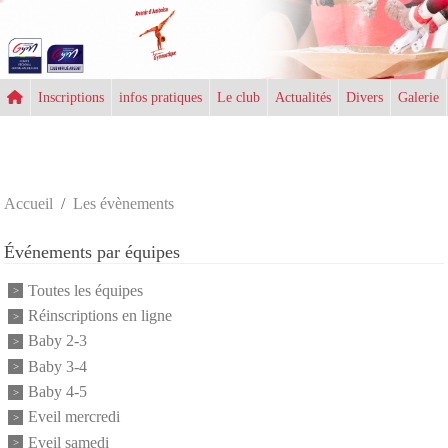
Panneau de gestion des cookies
Inscriptions
infos pratiques
Le club
Actualités
Divers
Galerie
Accueil
Les évènements
Événements par équipes
Toutes les équipes
Réinscriptions en ligne
Baby 2-3
Baby 3-4
Baby 4-5
Eveil mercredi
Eveil samedi