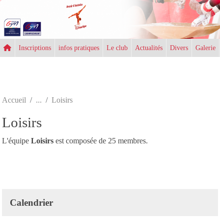
Panneau de gestion des cookies
Inscriptions
infos pratiques
Le club
Actualités
Divers
Galerie
Accueil
Loisirs
Loisirs
L'équipe
Loisirs
est composée de 25 membres.
Calendrier