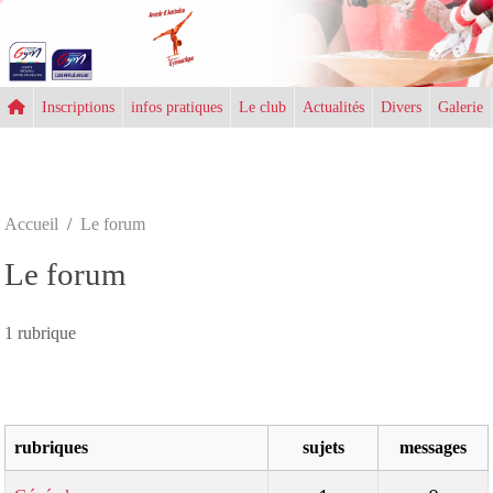
Panneau de gestion des cookies
Inscriptions
infos pratiques
Le club
Actualités
Divers
Galerie
Accueil
Le forum
Le forum
1 rubrique
rubriques
sujets
messages