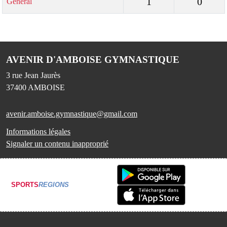
1
0
Général
AVENIR D'AMBOISE GYMNASTIQUE
3 rue Jean Jaurès
37400
AMBOISE
avenir.amboise.gymnastique@gmail.com
Informations légales
Signaler un contenu inapproprié
SPORTS
REGIONS