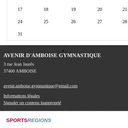
17
18
19
20
21
24
25
26
27
28
31
AVENIR D'AMBOISE GYMNASTIQUE
3 rue Jean Jaurès
37400
AMBOISE
avenir.amboise.gymnastique@gmail.com
Informations légales
Signaler un contenu inapproprié
SPORTS
REGIONS