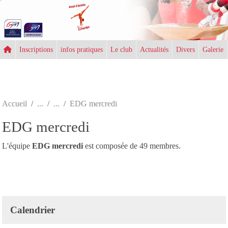
Panneau de gestion des cookies
Inscriptions
infos pratiques
Le club
Actualités
Divers
Galerie
Accueil
EDG mercredi
EDG mercredi
L'équipe
EDG mercredi
est composée de 49 membres.
Calendrier