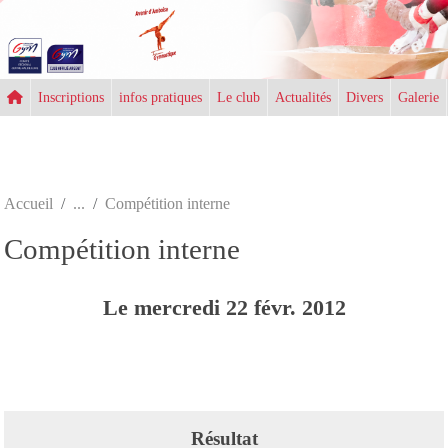
Panneau de gestion des cookies
Inscriptions
infos pratiques
Le club
Actualités
Divers
Galerie
Accueil
Compétition interne
Compétition interne
Le
mercredi
22
févr.
2012
Résultat