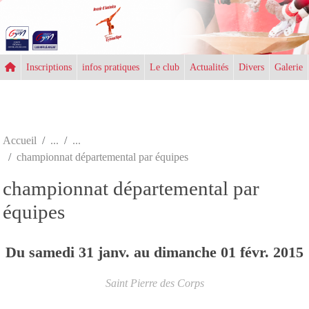
Panneau de gestion des cookies
Inscriptions
infos pratiques
Le club
Actualités
Divers
Galerie
Accueil
championnat départemental par équipes
championnat départemental par
équipes
Du
samedi
31
janv.
au
dimanche
01
févr.
2015
Saint Pierre des Corps