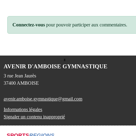
Connectez-vous
pour pouvoir participer aux commentaires.
AVENIR D'AMBOISE GYMNASTIQUE
3 rue Jean Jaurès
37400
AMBOISE
avenir.amboise.gymnastique@gmail.com
Informations légales
Signaler un contenu inapproprié
SPORTS
REGIONS