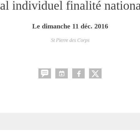
 individuel finalité nation
Le
dimanche
11
déc.
2016
St Pierre des Corps