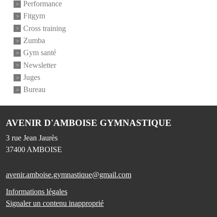
Performance
Fitgym
Cross training
Zumba
Gym santé
Newsletter
Juges
Bureau
AVENIR D'AMBOISE GYMNASTIQUE
3 rue Jean Jaurès
37400
AMBOISE
avenir.amboise.gymnastique@gmail.com
Informations légales
Signaler un contenu inapproprié