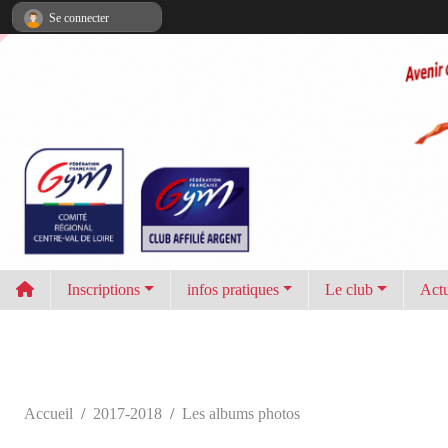
Panneau de gestion des cookies
Se connecter
Inscriptions
infos pratiques
Le club
Actu
Accueil
2017-2018
Les albums photos