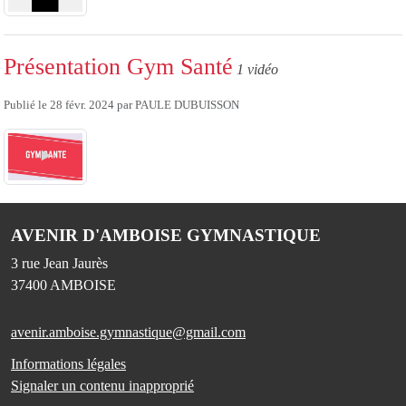
Présentation Gym Santé
1 vidéo
Publié le
28 févr. 2024
par
PAULE DUBUISSON
AVENIR D'AMBOISE GYMNASTIQUE
3 rue Jean Jaurès
37400
AMBOISE
avenir.amboise.gymnastique@gmail.com
Informations légales
Signaler un contenu inapproprié