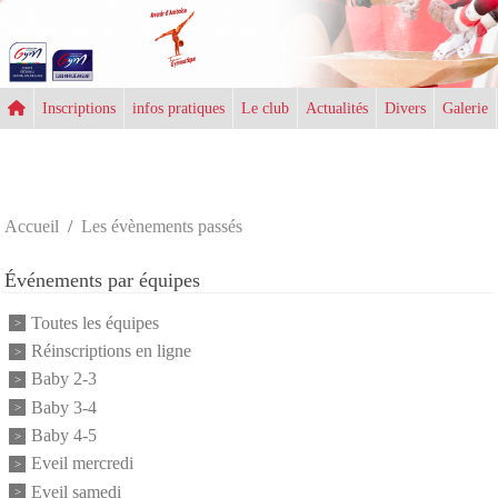
Panneau de gestion des cookies
Inscriptions
infos pratiques
Le club
Actualités
Divers
Galerie
Accueil
Les évènements passés
Événements par équipes
Toutes les équipes
Réinscriptions en ligne
Baby 2-3
Baby 3-4
Baby 4-5
Eveil mercredi
Eveil samedi