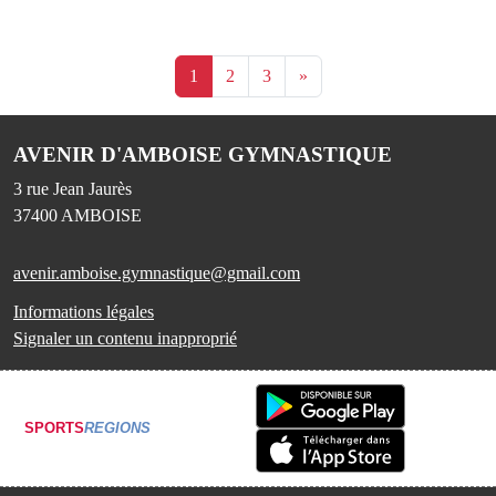
1
2
3
»
AVENIR D'AMBOISE GYMNASTIQUE
3 rue Jean Jaurès
37400
AMBOISE
avenir.amboise.gymnastique@gmail.com
Informations légales
Signaler un contenu inapproprié
SPORTS
REGIONS