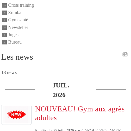
Cross training
Zumba
Gym santé
Newsletter
Juges
Bureau
Les news
13 news
JUIL.
2026
NOUVEAU! Gym aux agrès
adultes
Publiée le
06 juil. 2026
par
CAROLE VIOLAMER