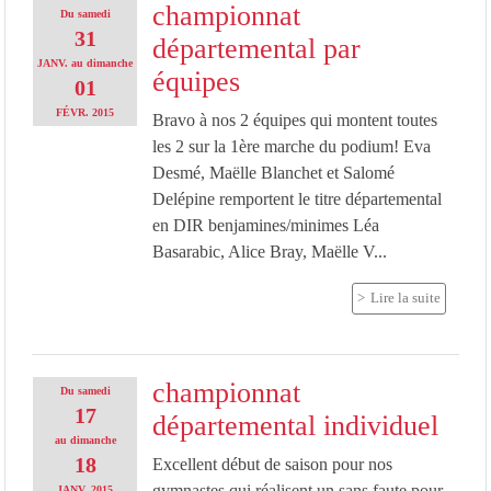
championnat
Du
samedi
31
départemental par
JANV.
au
dimanche
équipes
01
FÉVR.
2015
Bravo à nos 2 équipes qui montent toutes
les 2 sur la 1ère marche du podium! Eva
Desmé, Maëlle Blanchet et Salomé
Delépine remportent le titre départemental
en DIR benjamines/minimes Léa
Basarabic, Alice Bray, Maëlle V...
Lire la suite
championnat
Du
samedi
17
départemental individuel
au
dimanche
18
Excellent début de saison pour nos
gymnastes qui réalisent un sans faute pour
JANV.
2015