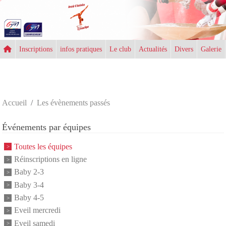
Panneau de gestion des cookies
Inscriptions
infos pratiques
Le club
Actualités
Divers
Galerie
Accueil
Les évènements passés
Événements par équipes
Toutes les équipes
Réinscriptions en ligne
Baby 2-3
Baby 3-4
Baby 4-5
Eveil mercredi
Eveil samedi