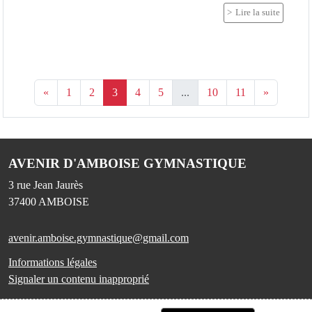
Lire la suite
«
1
2
3
4
5
...
10
11
»
AVENIR D'AMBOISE GYMNASTIQUE
3 rue Jean Jaurès
37400
AMBOISE
avenir.amboise.gymnastique@gmail.com
Informations légales
Signaler un contenu inapproprié