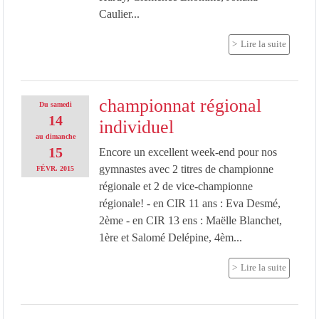
Caulier...
Lire la suite
championnat régional
Du
samedi
14
individuel
au
dimanche
15
Encore un excellent week-end pour nos
gymnastes avec 2 titres de championne
FÉVR.
2015
régionale et 2 de vice-championne
régionale! - en CIR 11 ans : Eva Desmé,
2ème - en CIR 13 ens : Maëlle Blanchet,
1ère et Salomé Delépine, 4èm...
Lire la suite