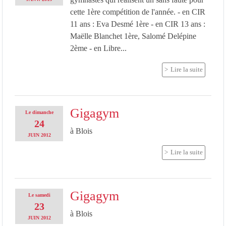
cette 1ère compétition de l'année. - en CIR
11 ans : Eva Desmé 1ère - en CIR 13 ans :
Maëlle Blanchet 1ère, Salomé Delépine
2ème - en Libre...
Lire la suite
Gigagym
Le
dimanche
24
à Blois
JUIN
2012
Lire la suite
Gigagym
Le
samedi
23
à Blois
JUIN
2012